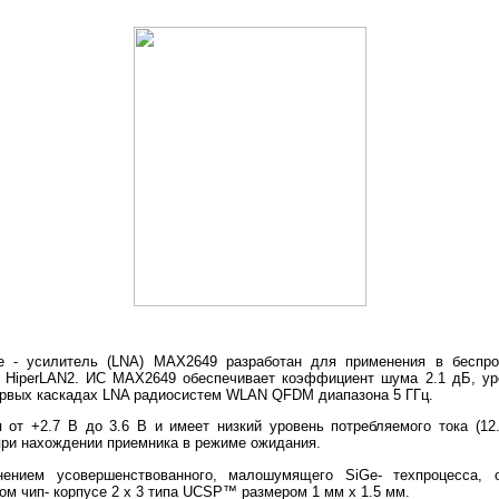
 - усилитель (LNA) MAX2649 разработан для применения в беспро
и HiperLAN2. ИС MAX2649 обеспечивает коэффициент шума 2.1 дБ, уро
ервых каскадах LNA радиосистем WLAN QFDM диапазона 5 ГГц.
 от +2.7 В до 3.6 В и имеет низкий уровень потребляемого тока (1
при нахождении приемника в режиме ожидания.
ением усовершенствованного, малошумящего SiGe- техпроцесса, о
м чип- корпусе 2 х 3 типа UCSP™ размером 1 мм х 1.5 мм.