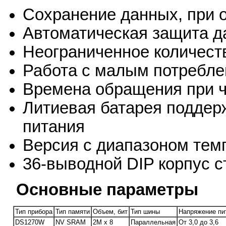
Сохранение данных, при о
Автоматическая защита 
Неограниченное количест
Работа с малым потребл
Времена обращения при ч
Литиевая батарея поддер
питания
Версия с диапазоном темп
36-выводной DIP корпус 
Основные параметры
Тип прибора
Тип памяти
Объем, бит
Тип шины
Напряжение пи
DS1270W
NV SRAM
2M x 8
Параллельная
От 3,0 до 3,6