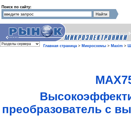
Поиск по сайту:
Главная страница
>
Микросхемы
>
Maxim
>
Ш
MAX75
Высокоэффект
преобразователь с вы