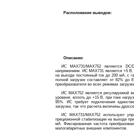
Расположение выводов:
Описание:
ИС MAX731/MAX752 являются DC/D
напряжением. ИС MAX731 является +5 В, 
на выходе постоянный ток до 200 мА, с 
полной загрузке составляет от 82% до 
преобразователя во всех режимах загрузки
ИС MAX752 является регулируемой ве
уровеня, вплоть до +15 В, при токе нагр
95%. ИС требует подключения единстве
загрузки, так что расчета величины дросс
ИС MAX731/MAX752 используют упра
прецизионной стабилизации на выходе при
мА. Фиксированная частота преобразова
малогабаритных внешних компонентов.