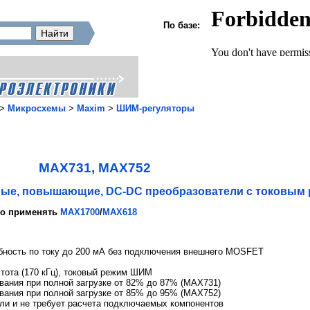
По базе:
>
Микросхемы
>
Maxim
>
ШИМ-регуляторы
MAX731, MAX752
емые, повышающие, DC-DC преобразователи с токовым
но применять
MAX1700
/
MAX618
обность по току до 200 мА без подключения внешнего MOSFET
тота (170 кГц), токовый режим ШИМ
вания при полной загрузке от 82% до 87% (MAX731)
вания при полной загрузке от 85% до 95% (MAX752)
ли и не требует расчета подключаемых компонентов