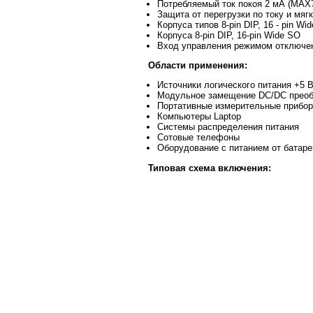
Потребляемый ток покоя 2 мА (MAX
Защита от перегрузки по току и мяг
Корпуса типов 8-pin DIP, 16 - pin Wi
Корпуса 8-pin DIP, 16-pin Wide SO
Вход управления режимом отключен
Области применения:
Источники логического питания +5 В
Модульное замещение DC/DC преоб
Портативные измерительные прибо
Компьютеры Laptop
Системы распределения питания
Сотовые телефоны
Оборудование с питанием от батаре
Типовая схема включения: