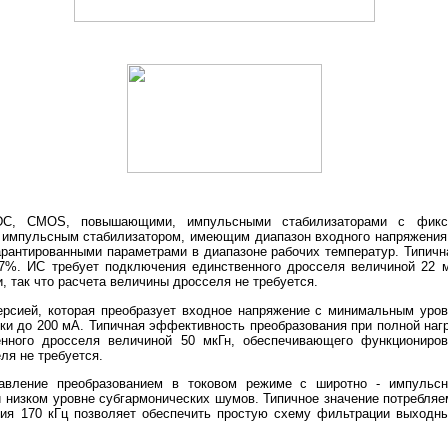
C, CMOS, повышающими, импульсными стабилизаторами с фикс
импульсным стабилизатором, имеющим диапазон входного напряжения,
гарантированными параметрами в диапазоне рабочих температур. Типич
87%. ИС требует подключения единственного дросселя величиной 22 
, так что расчета величины дросселя не требуется.
рсией, которая преобразует входное напряжение с минимальным уров
узки до 200 мА. Типичная эффективность преобразования при полной наг
нного дросселя величиной 50 мкГн, обеспечивающего функциониров
еля не требуется.
вление преобразованием в токовом режиме с широтно - импульс
 низком уровне субгармонических шумов. Типичное значение потребляе
ния 170 кГц позволяет обеспечить простую схему фильтрации выходн