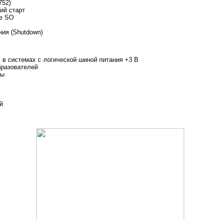
752)
кий старт
de SO
ия (Shutdown)
 в системах с логической шиной питания +3 В
разователей
ры
й