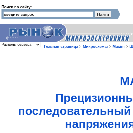
Поиск по сайту:
Главная страница
>
Микросхемы
>
Maxim
>
Ш
M
Прецизионны
последовательный 
напряжения