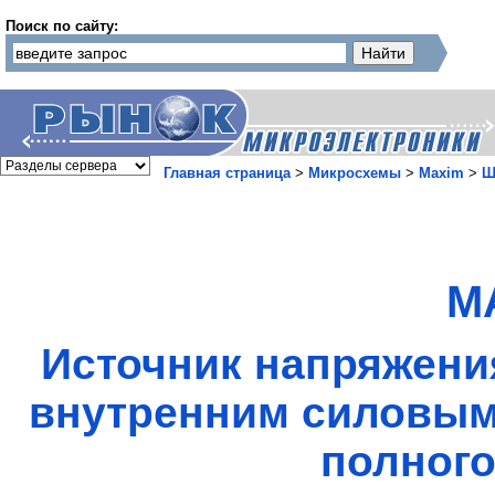
Поиск по сайту:
Главная страница
>
Микросхемы
>
Maxim
>
Ш
M
Источник напряжения
внутренним силовым
полного