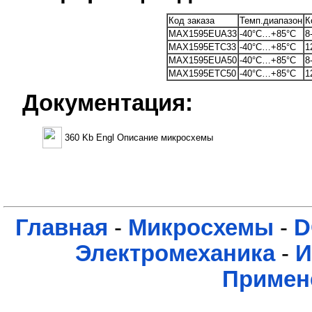
Код заказа
Темп.диапазон
К
MAX1595EUA33
-40°C…+85°C
8
MAX1595ETC33
-40°C…+85°C
1
MAX1595EUA50
-40°C…+85°C
8
MAX1595ETC50
-40°C…+85°C
1
Документация:
360 Kb Engl Описание микросхемы
Главная
-
Микросхемы
-
D
Электромеханика
-
И
Примен