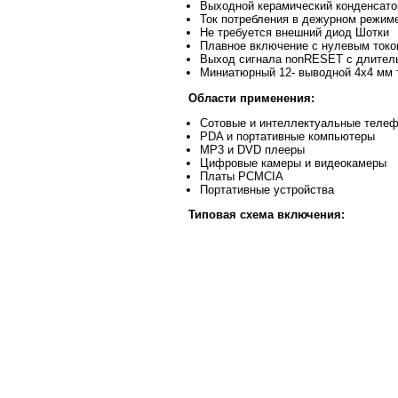
Выходной керамический конденсато
Ток потребления в дежурном режиме
Не требуется внешний диод Шотки
Плавное включение с нулевым ток
Выход сигнала nonRESET с длител
Миниатюрный 12- выводной 4x4 мм 
Области применения:
Сотовые и интеллектуальные теле
PDA и портативные компьютеры
MP3 и DVD плееры
Цифровые камеры и видеокамеры
Платы PCMCIA
Портативные устройства
Типовая схема включения: