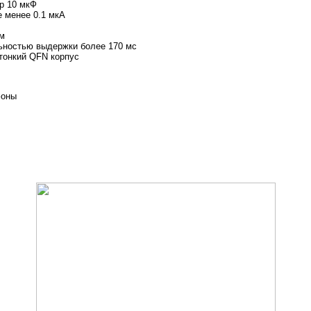
р 10 мкФ
 менее 0.1 мкА
ом
ьностью выдержки более 170 мс
тонкий QFN корпус
фоны