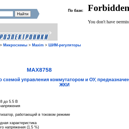
По базе:
>
Микросхемы
>
Maxim
>
ШИМ-регуляторы
MAX8758
схемой управления коммутатором и ОУ, предназначе
ЖКИ
8 до 5.5 В
 напряжения
лизатор, работающий в токовом режиме
дная характеристика
го напряжения (1.5 %)