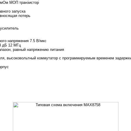
15 мОм МОП транзистор
вного запуска
 вносящая потерь
усилитель
ного напряжения 7.5 В/мкс
3 дБ 12 МГц
апазон, равный напряжению питания
роля, высоковольтный коммутатор с программируемым временем задержк
орпус