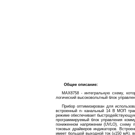
Общее описание:
MAX8758 - интегральную схему, кот
логический высоковольтный блок управле
Прибор оптимизирован для использов
встроенный n- канальный 14 В МОП тран
режиме обеспечивает быстродействующую 
программируемый блок управления комм
пониженном напряжении (UVLO), схему п
токовых драйверов индикаторов. Встро
имеет большой выходной ток (±150 мА), в