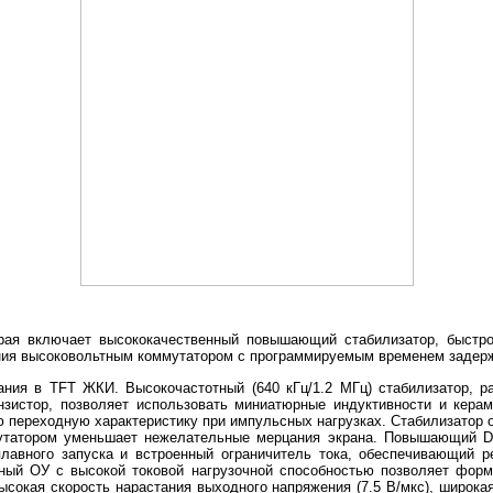
орая включает высококачественный повышающий стабилизатор, быстр
ния высоковольтным коммутатором с программируемым временем задер
ания в TFT ЖКИ. Высокочастотный (640 кГц/1.2 МГц) стабилизатор,
зистор, позволяет использовать миниатюрные индуктивности и керам
переходную характеристику при импульсных нагрузках. Стабилизатор 
утатором уменьшает нежелательные мерцания экрана. Повышающий DC
лавного запуска и встроенный ограничитель тока, обеспечивающий 
енный ОУ с высокой токовой нагрузочной способностью позволяет фо
ысокая скорость нарастания выходного напряжения (7.5 В/мкс), широка