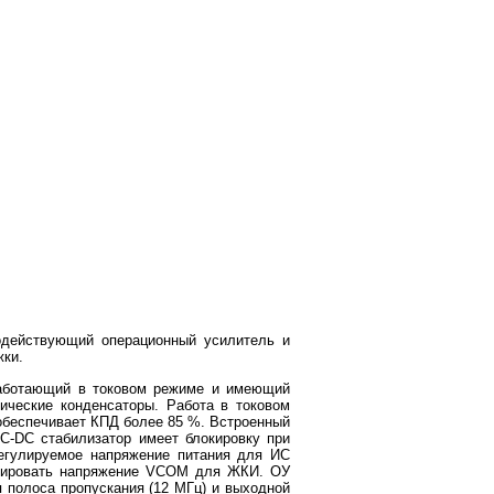
одействующий операционный усилитель и
жки.
 работающий в токовом режиме и имеющий
ические конденсаторы. Работа в токовом
обеспечивает КПД более 85 %. Встроенный
-DC стабилизатор имеет блокировку при
регулируемое напряжение питания для ИС
рмировать напряжение VCOM для ЖКИ. ОУ
я полоса пропускания (12 МГц) и выходной