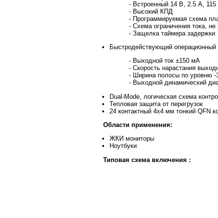
- Встроенный 14 В, 2.5 A, 1
- Высокий КПД
- Программируемая схема пла
- Схема ограничения тока, не
- Защелка таймера задержки
Быстродействующий операционный 
- Выходной ток ±150 мА
- Скорость нарастания выход
- Ширина полосы по уровню -
- Выходной динамический ди
Dual-Mode, логическая схема конт
Тепловая защита от перегрузок
24 контактный 4x4 мм тонкий QFN к
Области применения:
ЖКИ мониторы
Ноутбуки
Типовая схема включения :