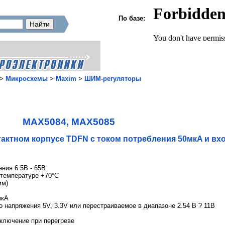
По базе:
>
Микросхемы
>
Maxim
>
ШИМ-регуляторы
MAX5084, MAX5085
тактном корпусе TDFN с током потребления 50мкA и в
ния 6.5В - 65В
 температуре +70°С
мм)
мкA
напряжения 5V, 3.3V или перестраиваемое в диапазоне 2.54 В ? 11В
тключение при перегреве