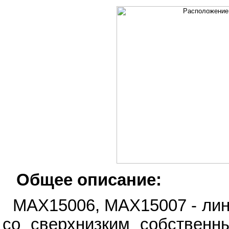
Общее описание:
MAX15006, MAX15007 - ли
со сверхнизким собственн