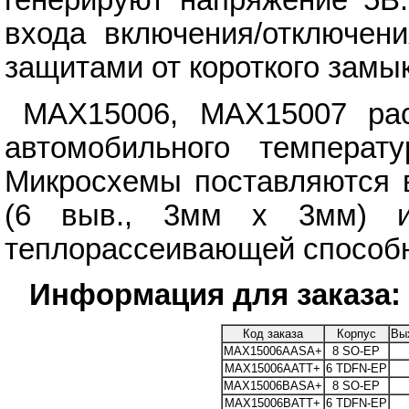
генерируют напряжение 5В
входа включения/отключен
защитами от короткого замы
MAX15006, MAX15007 рас
автомобильного температур
Микросхемы поставляются 
(6 выв., 3мм х 3мм) 
теплорассеивающей способ
Информация для заказа:
Код заказа
Корпус
Вы
MAX15006AASA+
8 SO-EP
MAX15006AATT+
6 TDFN-EP
MAX15006BASA+
8 SO-EP
MAX15006BATT+
6 TDFN-EP