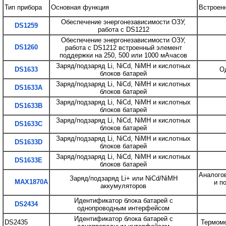
Тип прибора
Основная функция
Встроен
Обеспечение энергонезависимости ОЗУ,
DS1259
работа с DS1212
Обеспечение энергонезависимости ОЗУ,
DS1260
работа с DS1212 встроенный элемент
поддержки на 250, 500 или 1000 мАчасов
Заряд/подзаряд Li, NiCd, NiMH и кислотных
DS1633
О
блоков батарей
Заряд/подзаряд Li, NiCd, NiMH и кислотных
DS1633A
блоков батарей
Заряд/подзаряд Li, NiCd, NiMH и кислотных
DS1633B
блоков батарей
Заряд/подзаряд Li, NiCd, NiMH и кислотных
DS1633C
блоков батарей
Заряд/подзаряд Li, NiCd, NiMH и кислотных
DS1633D
блоков батарей
Заряд/подзаряд Li, NiCd, NiMH и кислотных
DS1633E
блоков батарей
Аналогов
Заряд/подзаряд Li+ или NiCd/NiMH
MAX1870A
и п
аккумуляторов
Идентификатор блока батарей с
DS2434
однопроводным интерфейсом
Идентификатор блока батарей с
DS2435
Термоме