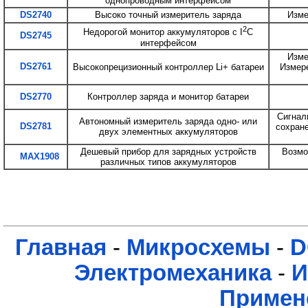
однопроводным интерфейсом
DS2740
Высоко точный измеритель заряда
Изме
2
Недорогой монитор аккумуляторов с I
C
DS2745
интерфейсом
Изме
DS2761
Высокопрецизионный контроллер Li+ батареи
Измере
DS2770
Контроллер заряда и монитор батареи
Сигнал
Автономный измеритель заряда одно- или
DS2781
сохране
двух элементных аккумуляторов
Дешевый прибор для зарядных устройств
Возмо
MAX1908
различных типов аккумуляторов
Главная
-
Микросхемы
-
D
Электромеханика
-
И
Примен