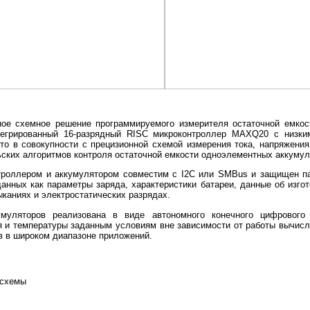
ое схемное решение программируемого измерителя остаточной емкост
егрированный 16-разрядный RISC микроконтроллер MAXQ20 с низки
то в совокупности с прецизионной схемой измерения тока, напряжени
ских алгоритмов контроля остаточной емкости одноэлементных аккумул
троллером и аккумулятором совместим с I2C или SMBus и защищен 
анных как параметры заряда, характеристики батареи, данные об изго
ыканиях и электростатических разрядах.
муляторов реализована в виде автономного конечного цифрового 
ия и температуры заданным условиям вне зависимости от работы вычис
ов в широком диапазоне приложений.
осхемы