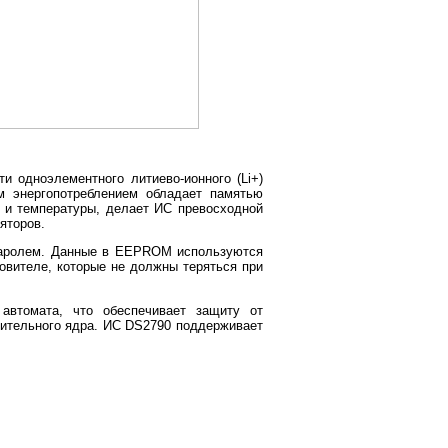
и одноэлементного литиево-ионного (Li+)
м энергопотреблением обладает памятью
я и температуры, делает ИС превосходной
яторов.
паролем. Данные в EEPROM используются
товителе, которые не должны теряться при
автомата, что обеспечивает защиту от
лительного ядра. ИС DS2790 поддерживает