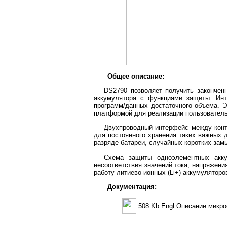
Общее описание:
DS2790 позволяет получить законченн
аккумулятора с функциями защиты. Инт
программ/данных достаточного объема. Э
платформой для реализации пользователь
Двухпроводный интерфейс между кон
для постоянного хранения таких важных д
разряде батареи, случайных коротких зам
Схема защиты одноэлементных акку
несоответствия значений тока, напряжен
работу литиево-ионных (Li+) аккумулятор
Документация:
508 Kb Engl Описание микр