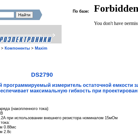
По базе:
>
Компоненты
>
Maxim
DS2790
 программируемый измеритель остаточной емкости з
еспечивает максимальную гибкость при проектирова
ряда (накопленного тока):
мВ
4.2A при использовании внешнего резистора номиналом 15мОм
тока:
ом 0.88мс
м 2.8с