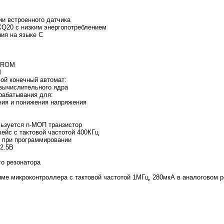
ии встроенного датчика
Q20 с низким энергопотреблением
ия на языке C
EPROM
M
ой конечный автомат:
 вычислительного ядра
рабатывания для:
ния и понижения напряжения
льзуется n-МОП транзистор
йс с тактовой частотой 400КГц
 при программировании
2.5В
го резонатора
име микроконтроллера с тактовой частотой 1МГц, 280мкА в аналоговом 