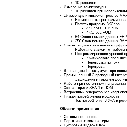
10 разрядов
Измерение температуры
10 разрядов при использован
16-разрядный микроконтроллер MAX
Возможность программирован
Память программ 8КСлов:
4КСлова EEPROM
4КСлова ROM
64 Слова памяти данных E
256 Слов памяти данных RA
Схема защиты - автономный цифров
Работа не зависит от работы
Программирование уровней с
Критического превыше
Перегрузки по току
Перегрева
Для защиты Li+ аккумулятора испо
Промышленный 2-проводный интерфе
Защищенный паролем доступ
Работа при постоянном напряжении 
Хэш-алгоритм SHA-1 в ROM
Встроенный генератор без кварцево
Низкая потребляемая мощность:
Ток потребления 3.3мА в реж
Области применения:
Сотовые телефоны
Портативные компьютеры
Цифровые видеокамеры