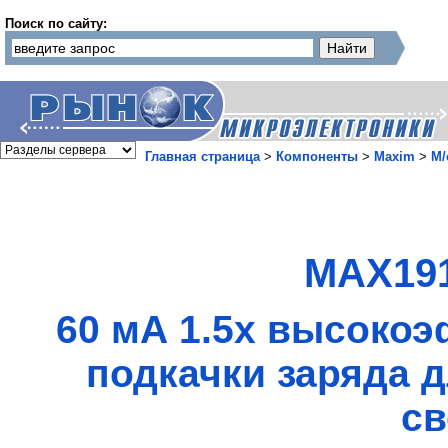
Поиск по сайту:
Главная страница
>
Компоненты
>
Maxim
>
М/
MAX191
60 мА 1.5х высоко
подкачки заряда 
св