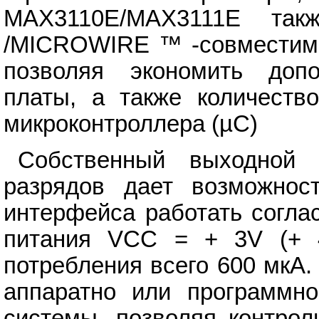
MAX3110E/MAX3111E т
/MICROWIRE ™ -совместимы
позволяя экономить доп
платы, а также количество
микроконтроллера (µC)
Собственный выходной 
разрядов дает возможнос
интерфейса работать согла
питания VCC = + 3V (+ 
потребления всего 600 мкА
аппаратно или программн
системы, позволяя контрол