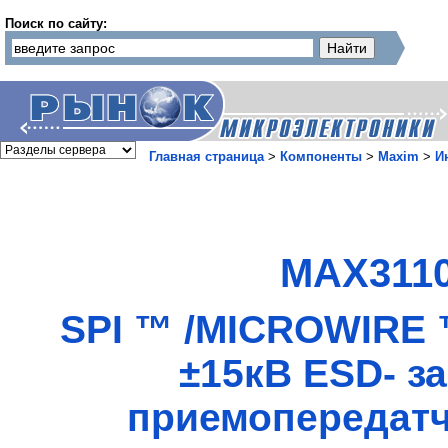
Поиск по сайту:
Главная страница
>
Компоненты
>
Maxim
>
И
MAX3110
SPI ™ /MICROWIRE 
±15кВ ESD- з
приемопередатч