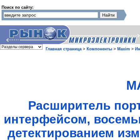
Поиск по сайту:
Главная страница
>
Компоненты
>
Maxim
>
И
M
Расширитель порт
интерфейсом, восемь
детектированием изм