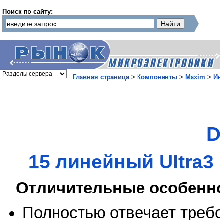
Поиск по сайту:
Главная страница
>
Компоненты
>
Maxim
>
И
D
15 линейный Ultra3
Отличительные особенн
Полностью отвечает требо