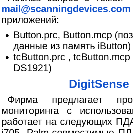
mail@scanningdevices.com
приложений:
Button.prc, Button.mcp (п
данные из память iButton)
tcButton.prc , tcButton.m
DS1921)
DigitSense
Фирма предлагает про
мониторинга с использов
работает на следующих ПДА: 
i705, Palm-совместимые ПД