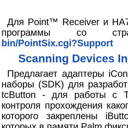
Для Point™ Receiver и H
программы со ст
bin/PointSix.cgi?Support
Scanning Devices I
Предлагает адаптеры iConn
наборы (SDK) для разработ
tcButton - для работы с 
контроля прохождения како
которого закреплены iBut
которых в памяти Palm фикс