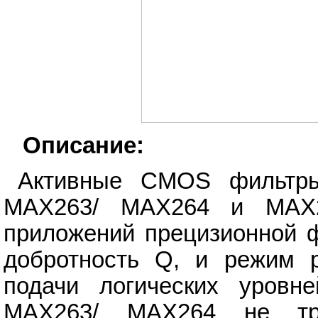
Описание:
Активные CMOS фильтры
MAX263/ MAX264 и MAX2
приложений прецизионной ф
добротность Q, и режим 
подачи логических уров
MAX263/ MAX264 не тре