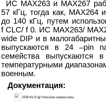
ИС MAX263 и MAX267 рабо
57 кГц, тогда как, MAX264
до 140 кГц, путем использ
f CLС/ f 0. ИС MAX263/ MAX
wide DIP и в малогабаритн
выпускаются в 24 –pin n
семейства выпускаются в
температурными диапазонам
военным.
Документация:
2558 Kb Engl Описание микросхемы