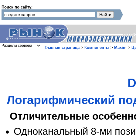
Поиск по сайту:
Главная страница
>
Компоненты
>
Maxim
>
Ц
D
Логарифмический по
Отличительные особенн
Одноканальный 8-ми поз