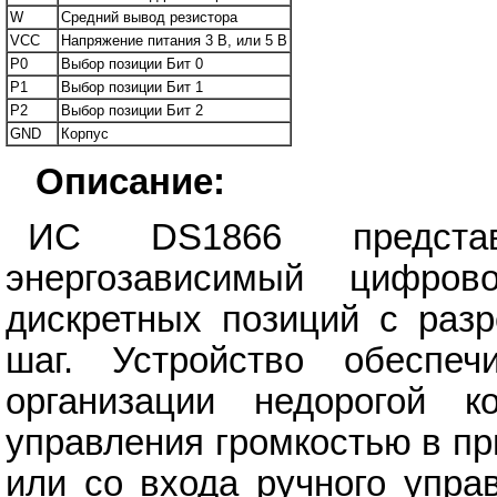
W
Средний вывод резистора
VCC
Напряжение питания 3 В, или 5 В
P0
Выбор позиции Бит 0
P1
Выбор позиции Бит 1
P2
Выбор позиции Бит 2
GND
Корпус
Описание:
ИС DS1866 представ
энергозависимый цифро
дискретных позиций с раз
шаг. Устройство обеспе
организации недорогой к
управления громкостью в п
или со входа ручного упра