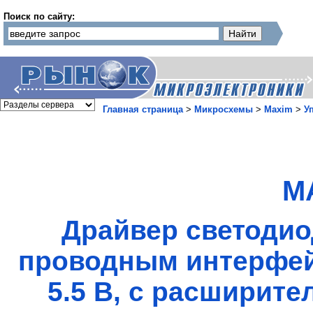
Поиск по сайту:
Главная страница
>
Микросхемы
>
Maxim
>
У
M
Драйвер светодио
проводным интерфейс
5.5 В, с расширите