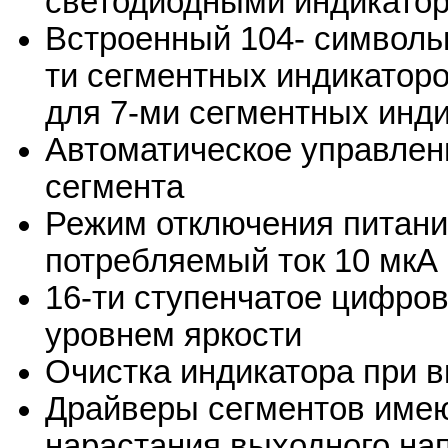
светодиодными индикато
Встроенный 104- символьн
ти сегментных индикатор
для 7-ми сегментных инд
Автоматическое управлен
сегмента
Режим отключения питани
потребляемый ток 10 мкА 
16-ти ступенчатое цифро
уровнем яркости
Очистка индикатора при 
Драйверы сегментов имею
нарастания выходного на