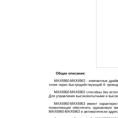
Общее описание:
MAX6960-MAX6963 - компактные драйв
точек через быстродействующий 4- прово
MAX6960-MAX6963 способны без исполь
Для управления высоковольтными и высок
MAX6960-MAX6963 имеют характерист
позволяющие обеспечить одинаковую ярк
MAX6960-MAX6963 и автоматически адресу