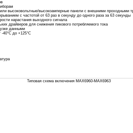
ов
риборам
или высоковольтные/высокоамперные панели с внешними проходными т
рыванием с частотой от 63 раз в секунду до одного раза за 63 секунды
рости нарастания выходного сигнала
ких драйверов для снижения пикового потребляемого тока
рузке данными
 -40°C до +125°C
атура