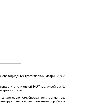
 светодиодных графических матриц 8 x 8
риц 8 x 8 или одной RGY матрицей 8 x 8.
е транзисторы.
аналоговую калибровки тока сегментов,
онизирует множество связанных приборов