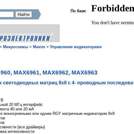
По базе:
>
Микросхемы
>
Maxim
>
Управление индикаторами
960, MAX6961, MAX6962, MAX6963
х светодиодных матриц 8х8 с 4- проводным последов
 В
ный 20 МГц интерфейс
ента 40 или 20 мА
мя монохромными или одним RGY матричным индикатором 8х8
тов
тов
сивности (все драйверы)
овка интенсивности