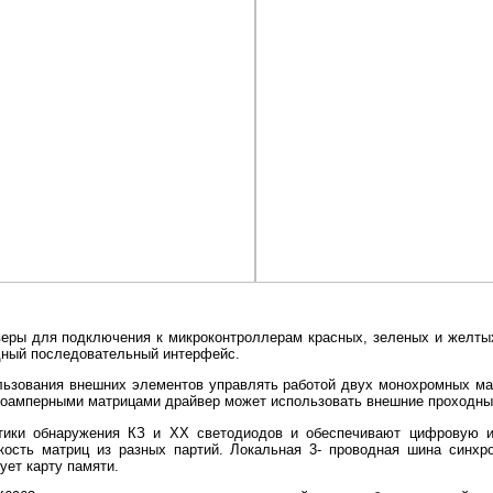
еры для подключения к микроконтроллерам красных, зеленых и желтых
дный последовательный интерфейс.
зования внешних элементов управлять работой двух монохромных мат
оамперными матрицами драйвер может использовать внешние проходны
ики обнаружения КЗ и ХХ светодиодов и обеспечивают цифровую и 
ость матриц из разных партий. Локальная 3- проводная шина синхр
ет карту памяти.