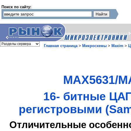
Поиск по сайту:
Главная страница
>
Микросхемы
>
Maxim
>
Ц
MAX5631/M
16- битные ЦА
регистровыми (Sam
Отличительные особенн