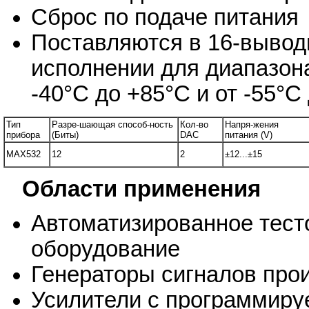
Сброс по подаче питания
Поставляются в 16-вывод
исполнении для диапазона
-40°C до +85°C и от -55°C
Тип
Разре-шающая способ-ность
Кол-во
Напря-жения
прибора
(Биты)
DAC
питания (V)
MAX532
12
2
±12...±15
Области применения
Автоматизированное тест
оборудование
Генераторы сигналов пр
Усилители с программир