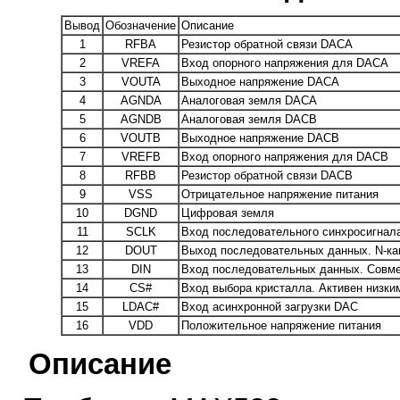
Вывод
Обозначение
Описание
1
RFBA
Резистор обратной связи DACA
2
VREFA
Вход опорного напряжения для DACA
3
VOUTA
Выходное напряжение DACA
4
AGNDA
Аналоговая земля DACA
5
AGNDB
Аналоговая земля DACB
6
VOUTB
Выходное напряжение DACB
7
VREFB
Вход опорного напряжения для DACB
8
RFBB
Резистор обратной связи DACB
9
VSS
Отрицательное напряжение питания
10
DGND
Цифровая земля
11
SCLK
Вход последовательного синхросигнал
12
DOUT
Выход последовательных данных. N-ка
13
DIN
Вход последовательных данных. Совм
14
CS#
Вход выбора кристалла. Активен низки
15
LDAC#
Вход асинхронной загрузки DAC
16
VDD
Положительное напряжение питания
Описание