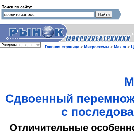
Поиск по сайту:
Главная страница
>
Микросхемы
>
Maxim
>
Ц
M
Сдвоенный перемнож
с последов
Отличительные особенн