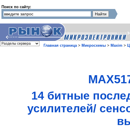
Поиск по сайту:
Главная страница
>
Микросхемы
>
Maxim
>
Ц
MAX517
14 битные после
усилителей/ сенс
в