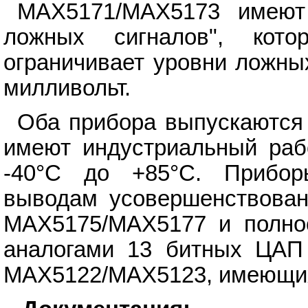
MAX5171/MAX5173 имеют 
ложных сигналов", кот
ограничивает уровни ложны
милливольт.
Оба прибора выпускаются
имеют индустриальный раб
-40°C до +85°C. Прибо
выводам усовершенствова
МАХ5175/МАХ5177 и полно
аналогами 13 битных ЦАП
MAX5122/MAX5123, имеющих