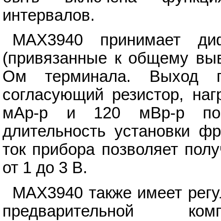
интервалов.
MAX3940 принимает ди
(привязанные к общему выв
Ом терминала. Выход 
согласующий резистор, наг
мАр-р и 120 мВр-р по
длительность установки фр
ток прибора позволяет пол
от 1 до 3 В.
MAX3940 также имеет рег
предварительной комп