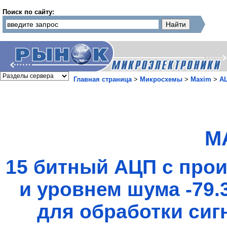
Поиск по сайту:
Главная страница
>
Микросхемы
>
Maxim
>
А
M
15 битный АЦП с про
и уровнем шума -79
для обработки сиг