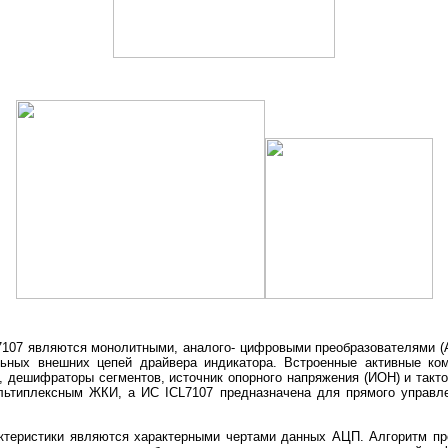
7107 являются монолитными, аналого- цифровыми преобразователями (
льных внешних цепей драйвера индикатора. Встроенные активные ко
, дешифраторы сегментов, источник опорного напряжения (ИОН) и такто
ультиплексным ЖКИ, а ИС ICL7107 предназначена для прямого управл
актеристики являются характерными чертами данных АЦП. Алгоритм пр