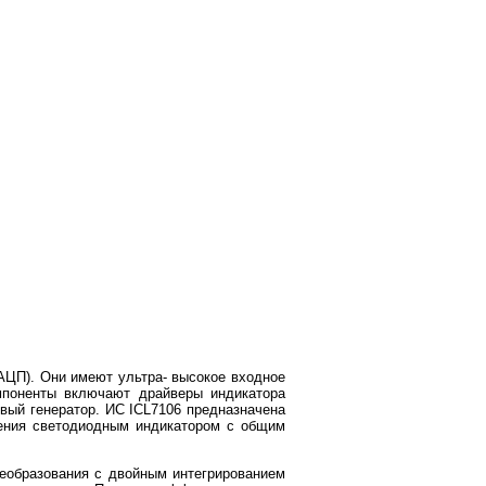
АЦП). Они имеют ультра- высокое входное
мпоненты включают драйверы индикатора
вый генератор. ИС ICL7106 предназначена
ения светодиодным индикатором с общим
еобразования с двойным интегрированием