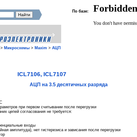
По базе:
>
Микросхемы
>
Maxim
>
АЦП
ICL7106, ICL7107
АЦП на 3.5 десятичных разряда
ИС
раметров при первом считывании после перегрузки
них цепей согласования не требуется:
енциальные входы
йная амплитуда), нет гистерезиса и зависания после перегрузки
тор