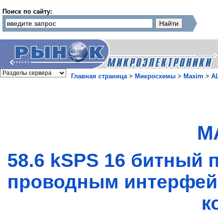
Поиск по сайту:
Главная страница
>
Микросхемы
>
Maxim
>
А
M
58.6 kSPS 16 битный
проводным интерфей
к