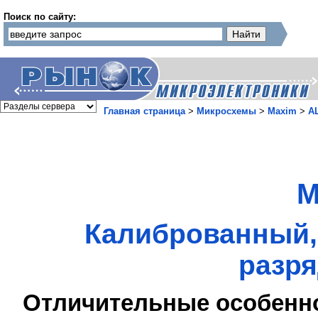
Поиск по сайту:
Главная страница
>
Микросхемы
>
Maxim
>
А
M
Калиброванный, 
разр
Отличительные особенн