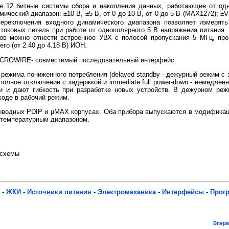
 12 битные системы сбора и накопления данных, работающие от одн
еский диапазон: ±10 В, ±5 В, от 0 до 10 В, от 0 до 5 В (MAX1272); ±V
переключения входного динамического диапазона позволяет измерять
 токовых петель при работе от однополярного 5 В напряжения питания
ров можно отнести встроенное УВХ с полосой пропускания 5 МГц, пр
его (от 2.40 до 4.18 В) ИОН.
CROWIRE- совместимый последовательный интерфейс.
ежима пониженного потребления (delayed standby - дежурный режим с з
 полное отключение с задержкой и immediate full power-down - немедле
и и дают гибкость при разработке новых устройств. В дежурном ре
ходе в рабочий режим.
одных PDIP и µMAX корпусах. Оба прибора выпускаются в модификаци
 температурным диапазоном.
осхемы
-
ЖКИ
-
Источники питания
-
Электромеханика
-
Интерфейсы
-
Прог
Впер