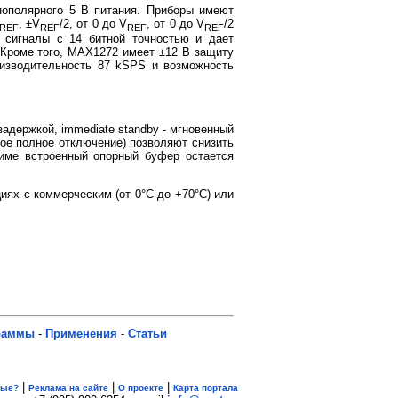
ополярного 5 В питания. Приборы имеют
, ±V
/2, от 0 до V
, от 0 до V
/2
REF
REF
REF
REF
 сигналы с 14 битной точностью и дает
. Кроме того, MAX1272 имеет ±12 В защиту
оизводительность 87 kSPS и возможность
адержкой, immediate standby - мгновенный
нное полное отключение) позволяют снизить
жиме встроенный опорный буфер остается
ях с коммерческим (от 0°C до +70°C) или
раммы
-
Применения
-
Статьи
|
|
|
вые?
Реклама на сайте
О проекте
Карта портала