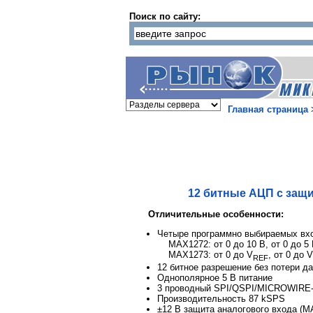
Поиск по сайту:
Главная страница
12 битные АЦП с защ
Отличительные особенности:
Четыре программно выбираемых вхо
MAX1272: от 0 до 10 В, от 0 до 5 В
MAX1273: от 0 до V
, от 0 до V
REF
12 битное разрешение без потери д
Однополярное 5 В питание
3 проводный SPI/QSPI/MICROWIRE-
Производительность 87 kSPS
±12 В защита аналогового входа (M