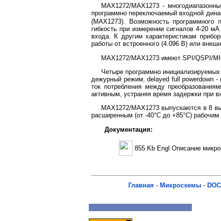
MAX1272/MAX1273 - многодиапазонные
программно переключаемый входной динамич
(MAX1273). Возможность программного 
гибкость при измерении сигналов 4-20 мА
входа. К другим характеристикам прибо
работы от встроенного (4.096 В) или внешн
MAX1272/MAX1273 имеют SPI/QSPI/MI
Четыре программно инициализируемых р
дежурный режим, delayed full powerdown -
ток потребления между преобразованиям
активным, устраняя время задержки при в
MAX1272/MAX1273 выпускаются в 8 выв
расширенным (от -40°C до +85°C) рабочим
Документация:
855 Kb Engl Описание микр
Главная
-
Микросхемы
-
DOC