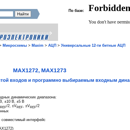
По базе:
>
Микросхемы
>
Maxim
>
АЦП
>
Универсальные 12-ти битные АЦП
MAX1272, MAX1273
итой входов и программно выбираемым входным дин
дных динамических диапазона:
, ±10 В, ±5 В
/2, ±V
, ±V
/2
REF
REF
REF
анных
 совместимый интерфейс
AX1272)