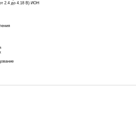
от 2.4 до 4.18 В) ИОН
ления
я
х
дование