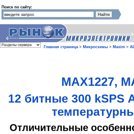
Поиск по сайту:
Главная страница
>
Микросхемы
>
Maxim
>
А
MAX1227, M
12 битные 300 kSPS 
температурны
Отличительные особенн