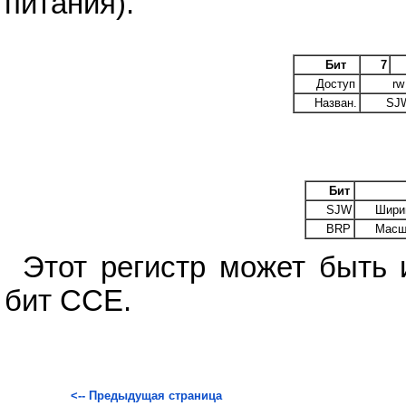
питания).
Бит
7
Доступ
rw
Назван.
SJ
Бит
SJW
Шири
BRP
Масш
Этот регистр может быть 
бит CCE.
<-- Предыдущая страница