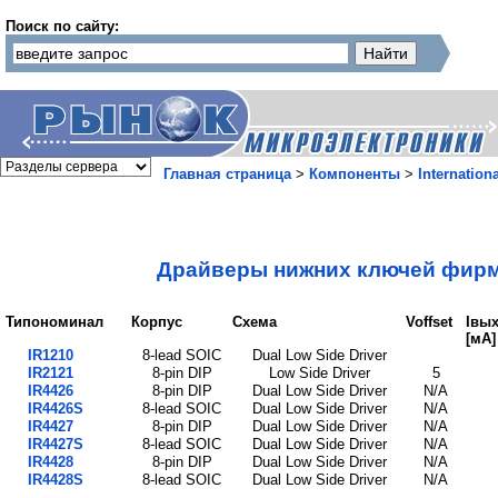
Поиск по сайту:
Главная страница
>
Компоненты
>
Internationa
Драйверы нижних ключей фирмы I
Типономинал
Корпус
Схема
Voffset
Iвых
[мА]
IR1210
8-lead SOIC
Dual Low Side Driver
IR2121
8-pin DIP
Low Side Driver
5
IR4426
8-pin DIP
Dual Low Side Driver
N/A
IR4426S
8-lead SOIC
Dual Low Side Driver
N/A
IR4427
8-pin DIP
Dual Low Side Driver
N/A
IR4427S
8-lead SOIC
Dual Low Side Driver
N/A
IR4428
8-pin DIP
Dual Low Side Driver
N/A
IR4428S
8-lead SOIC
Dual Low Side Driver
N/A