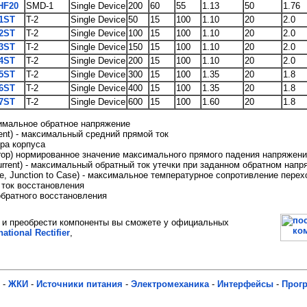
HF20
SMD-1
Single Device
200
60
55
1.13
50
1.76
1ST
T-2
Single Device
50
15
100
1.10
20
2.0
2ST
T-2
Single Device
100
15
100
1.10
20
2.0
3ST
T-2
Single Device
150
15
100
1.10
20
2.0
4ST
T-2
Single Device
200
15
100
1.10
20
2.0
5ST
T-2
Single Device
300
15
100
1.35
20
1.8
6ST
T-2
Single Device
400
15
100
1.35
20
1.8
7ST
T-2
Single Device
600
15
100
1.60
20
1.8
симальное обратное напряжение
rent) - максимальный средний прямой ток
ура корпуса
rop) нормированное значение максимального прямого падения напряжени
rrent) - максимальный обратный ток утечки при заданном обратном напр
e, Junction to Case) - максимальное температурное сопротивление перех
й ток восстановления
 обратного восстановления
и преобрести компоненты вы сможете у официальных
national Rectifier
,
-
ЖКИ
-
Источники питания
-
Электромеханика
-
Интерфейсы
-
Прог