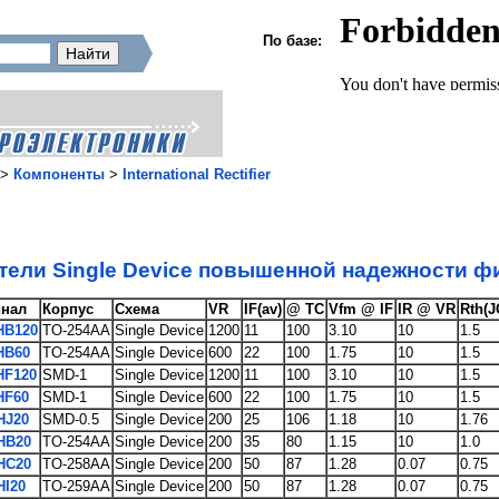
По базе:
>
Компоненты
>
International Rectifier
ели Single Device повышенной надежности ф
нал
Корпус
Схема
VR
IF(av)
@ TC
Vfm @ IF
IR @ VR
Rth(J
HB120
TO-254AA
Single Device
1200
11
100
3.10
10
1.5
HB60
TO-254AA
Single Device
600
22
100
1.75
10
1.5
HF120
SMD-1
Single Device
1200
11
100
3.10
10
1.5
HF60
SMD-1
Single Device
600
22
100
1.75
10
1.5
HJ20
SMD-0.5
Single Device
200
25
106
1.18
10
1.76
HB20
TO-254AA
Single Device
200
35
80
1.15
10
1.0
HC20
TO-258AA
Single Device
200
50
87
1.28
0.07
0.75
I20
TO-259AA
Single Device
200
50
87
1.28
0.07
0.75