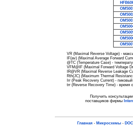
HFB60
OM500
OM500
OM500
OM500
OM500
OM500
OM500
VR (Maximal Reverse Voltage) - мак
IF(av) (Maximal Average Forward Cur
@TC (Temperature Case) - температ
VFM@IF (Maximal Forward Voltage D
IR@VR (Maximal Reverse Leakage Cu
Rth(JC) (Maximum Thermal Resistanc
Irr (Peak Recovery Current) - пиковы
trr (Reverse Recovery Time) - время
Получить консультации 
поставщиков фирмы
Inter
Главная
-
Микросхемы
-
DOC