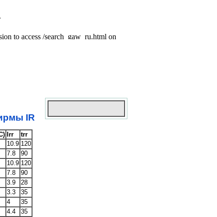
ирмы IR
C)
Irr
trr
10.9
120
7.8
90
10.9
120
7.8
90
3.9
28
3.3
35
4
35
4.4
35