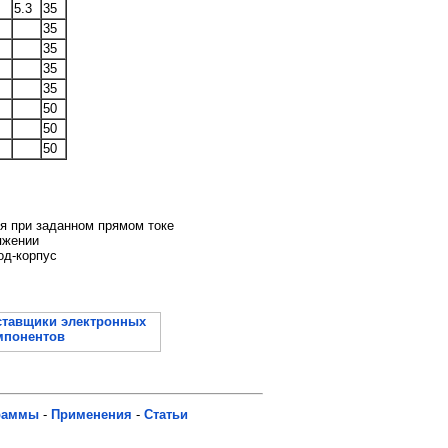
5.3
35
35
35
35
35
50
50
50
я при заданном прямом токе
яжении
од-корпус
раммы
-
Применения
-
Статьи