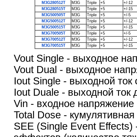
M3G280512T
M3G
Triple
+5
+/-12
M3G280515T
M3G
Triple
+5
+/-15
M3G500505T
M3G
Triple
+5
+/-5
M3G500512T
M3G
Triple
+5
+/-12
M3G500515T
M3G
Triple
+5
+/-15
M3G700505T
M3G
Triple
+5
+/-5
M3G700512T
M3G
Triple
+5
+/-12
M3G700515T
M3G
Triple
+5
+/-15
Vout Single - выходное н
Vout Dual - выходное нап
Iout Single - выходной то
Iout Duale - выходной ток
Vin - входное напряжение
Total Dose - кумулятивная
SEE (Single Event Effects