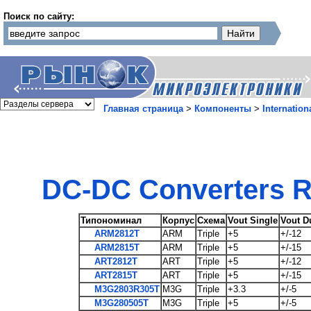
Поиск по сайту:
Главная страница
>
Компоненты
>
Internationa
DC-DC Converters R
Типономинал
Корпус
Схема
Vout Single
Vout D
ARM2812T
ARM
Triple
+5
+/-12
ARM2815T
ARM
Triple
+5
+/-15
ART2812T
ART
Triple
+5
+/-12
ART2815T
ART
Triple
+5
+/-15
M3G2803R305T
M3G
Triple
+3.3
+/-5
M3G280505T
M3G
Triple
+5
+/-5