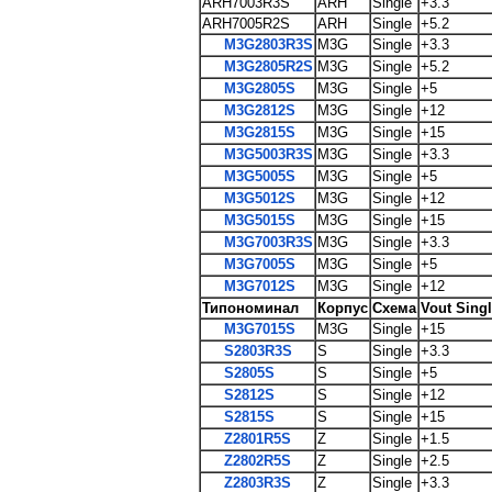
ARH7003R3S
ARH
Single
+3.3
ARH7005R2S
ARH
Single
+5.2
M3G2803R3S
M3G
Single
+3.3
M3G2805R2S
M3G
Single
+5.2
M3G2805S
M3G
Single
+5
M3G2812S
M3G
Single
+12
M3G2815S
M3G
Single
+15
M3G5003R3S
M3G
Single
+3.3
M3G5005S
M3G
Single
+5
M3G5012S
M3G
Single
+12
M3G5015S
M3G
Single
+15
M3G7003R3S
M3G
Single
+3.3
M3G7005S
M3G
Single
+5
M3G7012S
M3G
Single
+12
Типономинал
Корпус
Схема
Vout Sing
M3G7015S
M3G
Single
+15
S2803R3S
S
Single
+3.3
S2805S
S
Single
+5
S2812S
S
Single
+12
S2815S
S
Single
+15
Z2801R5S
Z
Single
+1.5
Z2802R5S
Z
Single
+2.5
Z2803R3S
Z
Single
+3.3