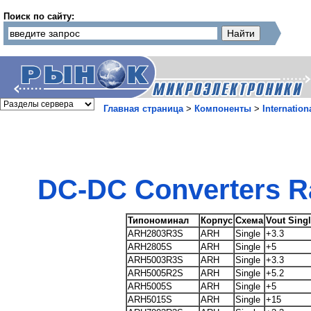
Поиск по сайту:
Главная страница
>
Компоненты
>
Internationa
DC-DC Converters R
Типономинал
Корпус
Схема
Vout Sing
ARH2803R3S
ARH
Single
+3.3
ARH2805S
ARH
Single
+5
ARH5003R3S
ARH
Single
+3.3
ARH5005R2S
ARH
Single
+5.2
ARH5005S
ARH
Single
+5
ARH5015S
ARH
Single
+15