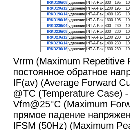
IRKD196/08
удвоение
INT-A-Pak
800
195
10
IRKD196/12
удвоение
INT-A-Pak
1200
195
10
IRKD196/14
удвоение
INT-A-Pak
1400
195
10
IRKD196/16
удвоение
INT-A-Pak
1600
195
10
IRKD236/04
удвоение
INT-A-Pak
400
230
10
IRKD236/08
удвоение
INT-A-Pak
800
230
10
IRKD236/12
удвоение
INT-A-Pak
1200
230
10
IRKD236/14
удвоение
INT-A-Pak
1400
230
10
IRKD236/16
удвоение
INT-A-Pak
1600
230
10
Vrrm (Maximum Repetitive 
постоянное обратное нап
IF(av) (Average Forward Cu
@TC (Temperature Case) -
Vfm@25°C (Maximum Forwa
прямое падение напряжен
IFSM (50Hz) (Maximum Pea