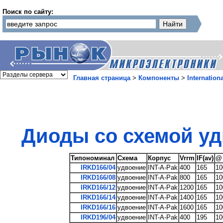
Поиск по сайту:
Главная страница
>
Компоненты
>
Internationa
Диоды со схемой уд
Типономинал
Схема
Корпус
Vrrm
IF(av)
@
IRKD166/04
удвоение
INT-A-Pak
400
165
10
IRKD166/08
удвоение
INT-A-Pak
800
165
10
IRKD166/12
удвоение
INT-A-Pak
1200
165
10
IRKD166/14
удвоение
INT-A-Pak
1400
165
10
IRKD166/16
удвоение
INT-A-Pak
1600
165
10
IRKD196/04
удвоение
INT-A-Pak
400
195
10