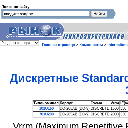
Поиск по сайту:
Главная страница
>
Компоненты
>
Internationa
Дискретные Standar
Типономинал
Корпус
Схема
Vrrm
IF(a
301U160
DO-205AB (DO-9)
DISCRETE
1600
330
301U200
DO-205AB (DO-9)
DISCRETE
2000
330
Vrrm (Maximum Repetitive 