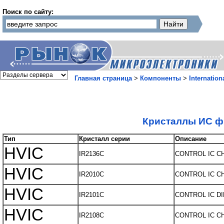
Поиск по сайту:
Главная страница
>
Компоненты
>
Internationa
Кристаллы ИС ф
Тип
Кристалл серии
Описание
HVIC
IR2136C
CONTROL IC C
HVIC
IR2010C
CONTROL IC C
HVIC
IR2101C
CONTROL IC DI
HVIC
IR2108C
CONTROL IC C