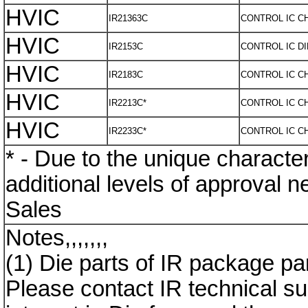
HVIC
IR21363C
CONTROL IC C
HVIC
IR2153C
CONTROL IC DI
HVIC
IR2183C
CONTROL IC C
HVIC
IR2213C*
CONTROL IC C
HVIC
IR2233C*
CONTROL IC C
* - Due to the unique charact
additional levels of approval 
Sales
Notes,,,,,,,
(1) Die parts of IR package pa
Please contact IR technical su