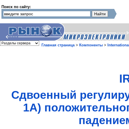
Поиск по сайту:
Главная страница
>
Компоненты
>
Internationa
I
Сдвоенный регулиру
1А) положительно
падение