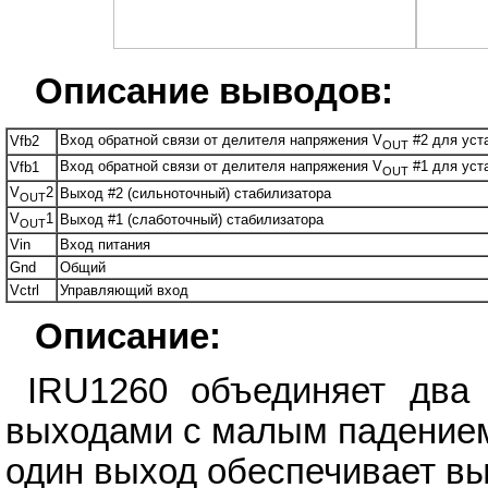
Описание выводов:
Вход обратной связи от делителя напряжения V
#2 для уст
Vfb2
OUT
Вход обратной связи от делителя напряжения V
#1 для уст
Vfb1
OUT
V
2
Выход #2 (сильноточный) стабилизатора
OUT
V
1
Выход #1 (слаботочный) стабилизатора
OUT
Vin
Вход питания
Gnd
Общий
Vctrl
Управляющий вход
Описание:
IRU1260 объединяет два 
выходами с малым падением
один выход обеспечивает вых