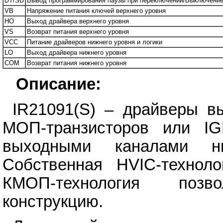
DT/SD
Вывод программирования паузы при переключении/Выключение
VB
Напряжение питания ключей верхнего уровня
HO
Выход драйвера верхнего уровня
VS
Возврат питания верхнего уровня
VCC
Питание драйверов нижнего уровня и логики
LO
Выход драйвера нижнего уровня
COM
Возврат питания нижнего уровня
Описание:
IR21091(S) – драйверы в
МОП-транзисторов или IG
выходными каналами н
Собственная HVIC-технол
КМОП-технология позв
конструкцию.