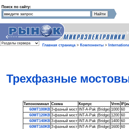
Поиск по сайту:
Главная страница
>
Компоненты
>
Internationa
Трехфазные мостовые
Типономинал
Схема
Корпус
Vrrm
IF(av
60MT100KB
3-фазный мост
INT-A-Pak (Bridge)
1000
60
60MT120KB
3-фазный мост
INT-A-Pak (Bridge)
1200
60
60MT140KB
3-фазный мост
INT-A-Pak (Bridge)
1400
60
60MT160KB
3-фазный мост
INT-A-Pak (Bridge)
1600
60