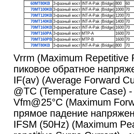
60MT80KB
3-фазный мост
INT-A-Pak (Bridge)
800
60
70MT100KB
3-фазный мост
INT-A-Pak (Bridge)
1000
70
70MT120KB
3-фазный мост
INT-A-Pak (Bridge)
1200
70
70MT140KB
3-фазный мост
INT-A-Pak (Bridge)
1400
70
70MT160KB
3-фазный мост
INT-A-Pak (Bridge)
1600
70
70MT160PA
3-фазный мост
MTP-A
1600
70
70MT160PB
3-фазный мост
MTP-B
1600
70
70MT80KB
3-фазный мост
INT-A-Pak (Bridge)
800
70
Vrrm (Maximum Repetitive 
пиковое обратное напряж
IF(av) (Average Forward Cu
@TC (Temperature Case) -
Vfm@25°C (Maximum Forwa
прямое падение напряжен
IFSM (50Hz) (Maximum Pea