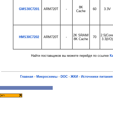
8K
GMS30C7201
ARM720T
-
60
3.3V
Cache
2K SRAM/
2.5(Core
HMS30C7202
ARM720T
-
70
8K Cache
3.3(I/O)
Найти поставщиков вы можете перейдя по ссылке
К
Главная
-
Микросхемы
-
DOC
-
ЖКИ
-
Источники питания