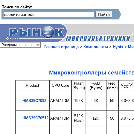
Поиск по сайту:
Главная страница
>
Компоненты
>
Hynix
>
Ми
Микроконтроллеры семейст
Flash
RAM
Freq.
V
(V)
Product
CPU Core
CC
(Bytes)
(Bytes)
(MHz)
HMS39C7092
ARM7TDMI
192K
4K
50
3.0~3.6
512K
HMS39C70512
ARM7TDMI
12K
50
3.0~3.6
Flash