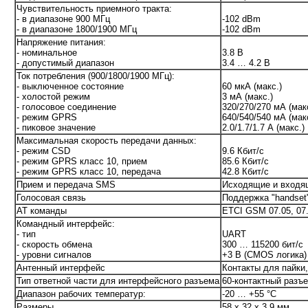
Чувствительность приемного тракта:
- в диапазоне 900 МГц
-102 dBm
- в диапазоне 1800/1900 МГц
-102 dBm
Напряжение питания:
- номинальное
3.8 В
- допустимый диапазон
3.4 … 4.2 В
Ток потребления (900/1800/1900 МГц):
- выключенное состояние
60 мкА (макс.)
- холостой режим
3 мА (макс.)
- голосовое соединение
320/270/270 мА (макс
- режим GPRS
640/540/540 мА (макс
- пиковое значение
2.0/1.7/1.7 А (макс.)
Максимальная скорость передачи данных:
- режим CSD
9.6 Кбит/с
- режим GPRS класс 10, прием
85.6 Кбит/с
- режим GPRS класс 10, передача
42.8 Кбит/с
Прием и передача SMS
Исходящие и входящ
Голосовая связь
Поддержка "handset"
AT команды
ETCI GSM 07.05, 07
Командный интерфейс:
- тип
UART
- скорость обмена
300 … 115200 бит/с
- уровни сигналов
+3 В (CMOS логика)
Антенный интерфейс
Контакты для пайки
Тип ответной части для интерфейсного разъема
60-контактный разъе
Диапазон рабочих температур:
-20 … +55 °С
Размеры
58 х 32 х 3.9 мм