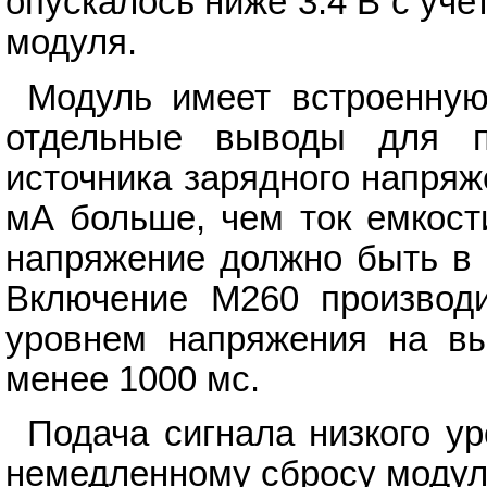
опускалось ниже 3.4 В с уч
модуля.
Модуль имеет встроенную
отдельные выводы для п
источника зарядного напря
мА больше, чем ток емкост
напряжение должно быть в 
Включение M260 производи
уровнем напряжения на в
менее 1000 мс.
Подача сигнала низкого у
немедленному сбросу модул