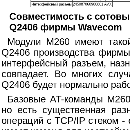
Интерфейсный разъем
245087060900861 AVX
Совместимость с сотов
Q2406 фирмы Wavecom
Модули M260 имеют такой
Q2406 производства фирмы
интерфейсный разъем, назн
совпадает. Во многих слу
Q2406 будет нормально рабо
Базовые AT-команды M260
но есть существенная раз
операций с TCP/IP стеком -