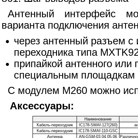
Антенный интерфейс мо
варианта подключения анте
через антенный разъем с
переходника типа MXTK92
припайкой антенного или 
специальным площадкам 
С модулем M260 можно ис
Аксессуары:
Наименование
Кабель-переходник
IC178-SMAf-127(260)
а
Кабель-переходник
IC178-SMAf-110-GSC
Антенна
AN-GSM-03,04,05,06
Различное