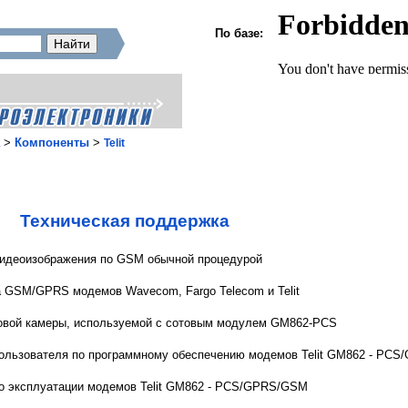
По базе:
>
Компоненты
>
Telit
Техническая поддержка
 видеоизображения по GSM обычной процедурой
 GSM/GPRS модемов Wavecom, Fargo Telecom и Telit
овой камеры, используемой с сотовым модулем GM862-PCS
ользователя по программному обеспечению модемов Telit GM862 - PC
о эксплуатации модемов Telit GM862 - PCS/GPRS/GSM