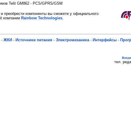
емов Telit GM862 - PCS/GPRS/GSM
и преобрести компоненты вы сможете у официального
it компании
Rainbow Technologies
,
-
ЖКИ
-
Источники питания
-
Электромеханика
-
Интерфейсы
-
Прог
Впер
тел. реда