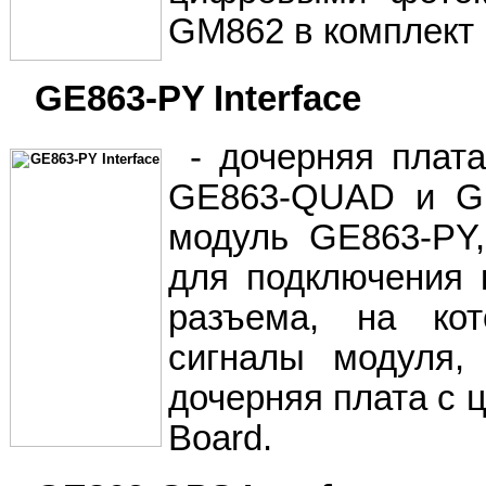
GM862 в комплект 
GE863-PY Interface
- дочерняя плат
GE863-QUAD и GE
модуль GE863-PY,
для подключения 
разъема, на ко
сигналы модуля,
дочерняя плата с
Board.