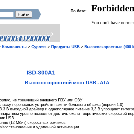
По базе:
>
Компоненты
>
Cypress
>
Продукты USB
>
Высокоскоростные (400 М
ISD-300A1
Высокоскоростной мост USB - ATA
орпус, не требующий внешнего ПЗУ или ОЗУ
лассу переносных устройств памяти большого объема (версии 1.0)
3.3 В выходной драйвер и однополярное питание 3,3 В упрощают интегр
ппаратном уровне позволяет достичь около теоретических скоростей пе
чик USB
лно (12 Мбит) скоростных режимов
восстановления и удаленной активизации