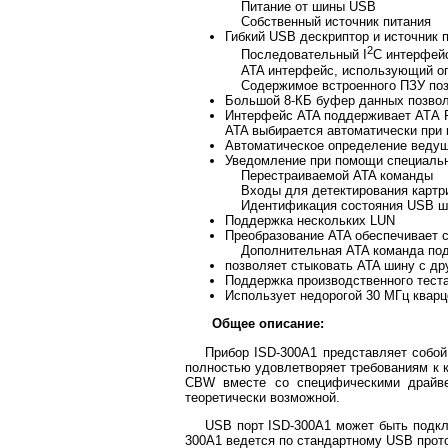
Питание от шины USB
Собственный источник питания
Гибкий USB дескриптор и источник 
2
Последовательный I
C интерфей
ATA интерфейс, использующий опр
Содержимое встроенного ПЗУ позв
Большой 8-КБ буфер данных позвол
Интерфейс ATA поддерживает АТА P
ATA выбирается автоматически при
Автоматическое определение ведущ
Уведомление при помощи специаль
Перестраиваемой ATA команды
Входы для детектирования картри
Идентификация состояния USB шин
Поддержка нескольких LUN
Преобразование ATA обеспечивает 
Дополнительная ATA команда под
позволяет стыковать ATA шину с д
Поддержка производственного тест
Использует недорогой 30 МГц кварц
Общее описание:
Прибор ISD-300A1 представляет собо
полностью удовлетворяет требованиям к 
CBW вместе со специфическими драйве
теоретически возможной.
USB порт ISD-300A1 может быть подкл
300A1 ведется по стандартному USB прот