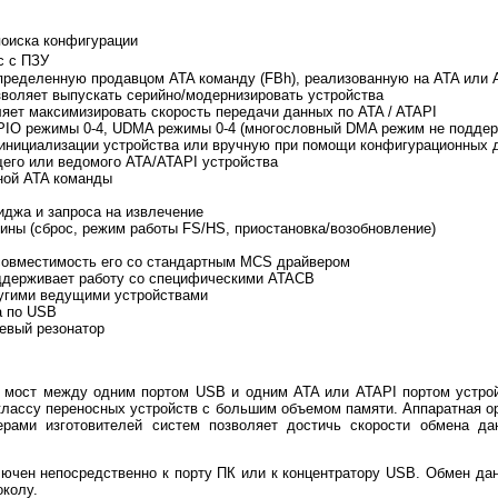
поиска конфигурации
с с ПЗУ
еделенную продавцом ATA команду (FBh), реализованную на ATA или A
оляет выпускать серийно/модернизировать устройства
яет максимизировать скорость передачи данных по ATA / ATAPI
IO режимы 0-4, UDMA режимы 0-4 (многословный DMA режим не поддер
 инициализации устройства или вручную при помощи конфигурационных 
его или ведомого ATA/ATAPI устройства
ной ATA команды
джа и запроса на извлечение
ы (сброс, режим работы FS/HS, приостановка/возобновление)
совместимость его со стандартным MCS драйвером
держивает работу со специфическими ATACB
ругими ведущими устройствами
а по USB
евый резонатор
й мост между одним портом USB и одним ATA или ATAPI портом устрой
классу переносных устройств с большим объемом памяти. Аппаратная о
рами изготовителей систем позволяет достичь скорости обмена да
ючен непосредственно к порту ПК или к концентратору USB. Обмен д
околу.