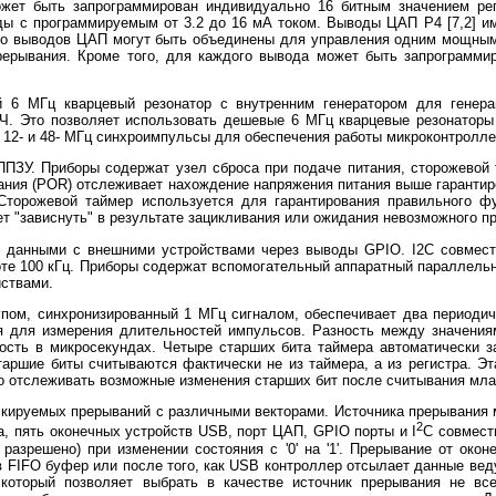
ет быть запрограммирован индивидуально 16 битным значением реги
ды с программируемым от 3.2 до 16 мА током. Выводы ЦАП P4 [7,2] 
лько выводов ЦАП могут быть объединены для управления одним мощны
прерывания. Кроме того, для каждого вывода может быть запрограмми
й 6 МГц кварцевый резонатор с внутренним генератором для генера
Ч. Это позволяет использовать дешевые 6 МГц кварцевые резонаторы 
, 12- и 48- МГц синхроимпульсы для обеспечения работы микроконтролле
ПЗУ. Приборы содержат узел сброса при подаче питания, сторожевой 
ания (POR) отслеживает нахождение напряжения питания выше гарантир
Сторожевой таймер используется для гарантирования правильного ф
т "зависнуть" в результате зацикливания или ожидания невозможного п
 данными с внешними устройствами через выводы GPIO. I2C совмест
оте 100 кГц. Приборы содержат вспомогательный аппаратный параллель
ствами.
пом, синхронизированный 1 МГц сигналом, обеспечивает два периодич
ся для измерения длительностей импульсов. Разность между значения
ость в микросекундах. Четыре старших бита таймера автоматически з
таршие биты считываются фактически не из таймера, а из регистра. Эт
о отслеживать возможные изменения старших бит после считывания мла
кируемых прерываний с различными векторами. Источника прерывания м
2
ера, пять оконечных устройств USB, порт ЦАП, GPIO порты и I
C совмест
разрешено) при изменении состояния с '0' на '1'. Прерывание от око
 FIFO буфер или после того, как USB контроллер отсылает данные в
 который позволяет выбрать в качестве источник прерывания не 