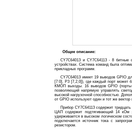
Общее описание:
CY7C64013 и CY7C64113 - 8 битные 
устройствах. Система команд была оптим
прикладных программ.
CY7C64013 имеет 19 выводов GPIO для
[7:0], P3 [7,2,0]), где каждый порт мож
КМОП выходы. 16 выводов GPIO (порты 
позволяющий напрямую управлять свето
высокой нагрузочной способностью. Допо
от GPIO используют один и тот же вектор
Прибор CY7C64113 содержит тридцать дв
ЦАП содержит подтягивающий 14 кОм ре
удерживается в высоком логическом состо
подключается источник тока с запрог
резистором.