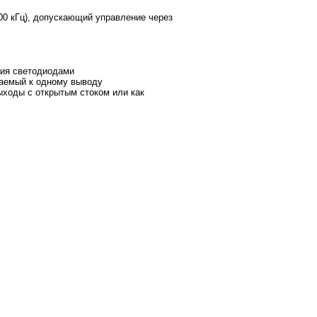
0 кГц), допускающий управление через
ния светодиодами
аемый к одному выводу
ходы с открытым стоком или как