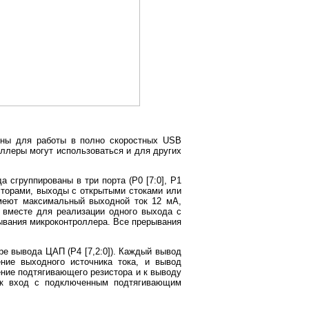
ены для работы в полно скоростных USB
ллеры могут использоваться и для других
сгруппированы в три порта (P0 [7:0], P1
исторами, выходы с открытыми стоками или
меют максимальный выходной ток 12 мА,
вместе для реализации одного выхода с
ывания микроконтроллера. Все прерывания
ыре вывода ЦАП (P4 [7,2:0]). Каждый вывод
ние выходного источника тока, и вывод
ение подтягивающего резистора и к выводу
ак вход с подключенным подтягивающим