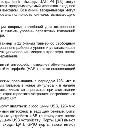
стра Isink. Выводы ЦАП P4 [1:0] могут
имеют программируемый диапазон входного
м выходом. Все линии ввода-вывода могут
рована полярность сигнала, вызывающего
ции опорных колебаний для встроенного
и снизить уровень паразитных излучений
ра.
таймер и 12 битный таймер со свободным
ованного рабочего уровня и устанавливает
ункционирования микроконтроллера после
рерывания.
имый интерфейс позволяет обмениваться
ный интерфейс (HAPI), также позволяющий
еских прерывания- с периодом 128- мкс и
ми таймера в конце импульса и в начале
ащелкиваются в регистре при считывании
а характеристика устраняет потребность в
дших бит.
огут являться: сброс шины USB, 128- мкс
имый интерфейс в ведущем режиме. Биты
нечных устройств USB генерируются после
едущему USB устройству. Порты ЦАП имеют
все входы ЦАП. GPIO порты также имеют