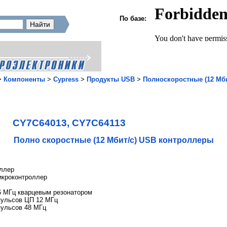
По базе:
>
Компоненты
>
Cypress
>
Продукты USB
>
Полноскоростные (12 Мб
CY7C64013, CY7C64113
Полно скоростные (12 Мбит/с) USB контроллеры
оллер
икроконтроллер
 МГц кварцевым резонатором
ульсов ЦП 12 МГц
ульсов 48 МГц