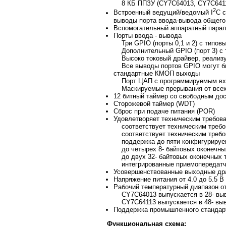
8 КБ ППЗУ (CY7C64013, CY7C641
2
Встроенный ведущий/ведомый I
C 
выводы порта ввода-вывода общего
Вспомогательный аппаратный парал
Порты ввода - вывода
Три GPIO (порты 0,1 и 2) с типов
Дополнительный GPIO (порт 3) с 
Высоко токовый драйвер, реализу
Все выводы портов GPIO могут быт
стандартные КМОП выходы
Порт ЦАП с программируемым вход
Маскируемые прерывания от всех 
12 битный таймер со свободным до
Сторожевой таймер (WDT)
Сброс при подаче питания (POR)
Удовлетворяет техническим требов
соответствует техническим требо
соответствует техническим требо
поддержка до пяти конфигурируем
до четырех 8- байтовых оконечны
до двух 32- байтовых оконечных 
интегрированные приемопередатч
Усовершенствованные выходные др
Напряжение питания от 4.0 до 5.5 В
Рабочий температурный диапазон от
CY7C64013 выпускается в 28- выв
CY7C64113 выпускается в 48- вы
Поддержка промышленного стандар
Функциональная схема: