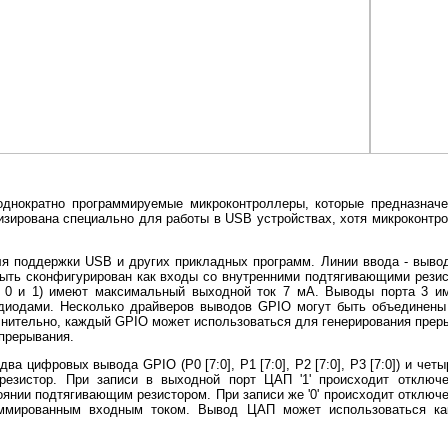
однократно программируемые микроконтроллеры, которые предназнач
изирована специально для работы в USB устройствах, хотя микроконтро
 поддержки USB и других прикладных программ. Линии ввода - вывода 
ет быть сконфигурирован как входы со внутренними подтягивающими рез
0 и 1) имеют максимальный выходной ток 7 мА. Выводы порта 3 и
диодами. Несколько драйверов выводов GPIO могут быть объединены 
лнительно, каждый GPIO может использоваться для генерирования прер
 прерывания.
а цифровых вывода GPIO (P0 [7:0], P1 [7:0], P2 [7:0], P3 [7:0]) и чет
зистор. При записи в выходной порт ЦАП '1' происходит отключе
янии подтягивающим резистором. При записи же '0' происходит отключ
раммированным входным током. Вывод ЦАП может использоваться к