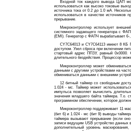
Входной ток каждого вывода ЦАП мож
использоваться как высоко токовые выхо
источника тока от 0.2 до 1.0 мА. Неско
использоваться в качестве источников 
прерывание.
Микроконтроллер использует внешни
системного задающего генератора с ФАП
(EMI). Генератор с ФАПЧ вырабатывает 6-
CY7C64013 и CY7C64113 имеют 8 КБ П
доступом. Узел сброса при включении пит
стартовый адрес ППЗУ, равный 0x0000. 
длительного бездействия. Процессор може
Микроконтроллер может обмениваться
данными с другими устройствами на част
обмениваться данными с внешними устрой
12 битный таймер со свободным досту
1.024 - мс. Таймер может использовать
импульса позволяет вычислить длительн
значения младшего байта таймера. Т.о. с
программном обеспечении, которое должн
Микроконтроллер поддерживает 11 мас
(бит 6) и 1.024 - мс (бит 9) выводы тайм
таймера вызывают прерывание (если оно 
записи ведущим USB устройство данных в
дополнительный уровень маскирования,