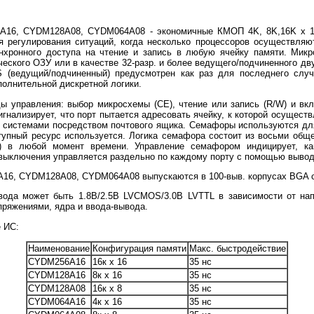
6, CYDM128A08, CYDM064A08 - экономичные КМОП 4K, 8K,16K x 16 
 регулирования ситуаций, когда несколько процессоров осуществляют
нхронного доступа на чтение и запись в любую ячейку памяти. Микр
ического ОЗУ или в качестве 32-разр. и более ведущего/подчиненного дв
S (ведущий/подчиненный) предусмотрен как раз для последнего случ
олнительной дискретной логики.
 управления: выбор микросхемы (CE), чтение или запись (R/W) и вк
гнализирует, что порт пытается адресовать ячейку, к которой осуществ
и системами посредством почтового ящика. Семафоры используются для
тупный ресурс используется. Логика семафора состоит из восьми общ
) в любой момент времени. Управление семафором индицирует, ка
 выключения управляется раздельно по каждому порту с помощью вывод
, CYDM128A08, CYDM064A08 выпускаются в 100-выв. корпусах BGA с
вода может быть 1.8В/2.5В LVCMOS/3.0В LVTTL в зависимости от нап
пряжениями, ядра и ввода-вывода.
 ИС:
Наименование
Конфигурация памяти
Макс. быстродействие
CYDM256A16
16к х 16
35 нс
CYDM128A16
8к х 16
35 нс
CYDM128A08
16к х 8
35 нс
CYDM064A16
4к х 16
35 нс