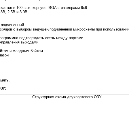
ается в 100-выв. корпусе fBGA с размерами 6x6
8В, 2.5В и 3.0В
 подчиненный
зрядов с выбором ведущей/подчиненной микросхемы при использовани
рограммно подтверждать связь между портами
 управления выходами
айтом и младшим байтом
пазон
амять.
ЗУ: