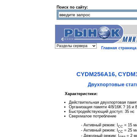
Поиск по сайту:
Главная страница
CYDM256A16, CYDM1
Двухпортовые стати
Характеристики:
Действительная двухпортовая памят
Организация памяти 4/8/16K ? 16 и 8
Быстродействующий доступ: 35 нс
Сверхмалое потребление
- Активный режим: I
= 15 мА
CC
- Активный режим: I
= 25 мА
CC
- Дежурный режим: I
= 2 м
SB3