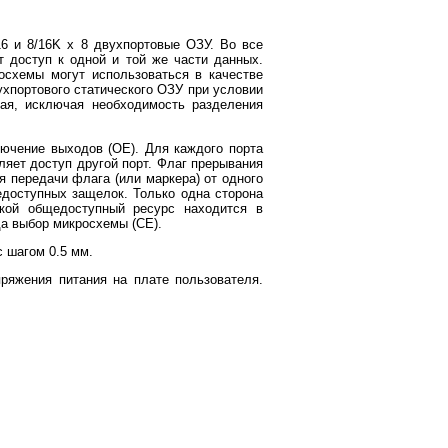
и 8/16K x 8 двухпортовые ОЗУ. Во все
 доступ к одной и той же части данных.
осхемы могут использоваться в качестве
ухпортового статического ОЗУ при условии
ая, исключая необходимость разделения
лючение выходов (OE). Для каждого порта
ляет доступ другой порт. Флаг прерывания
 передачи флага (или маркера) от одного
едоступных защелок. Только одна сторона
кой общедоступный ресурс находится в
а выбор микросхемы (CE).
 шагом 0.5 мм.
ряжения питания на плате пользователя.