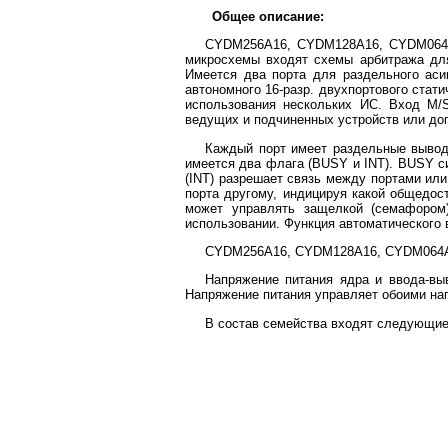
Общее описание:
CYDM256A16, CYDM128A16, CYDM064A1
микросхемы входят схемы арбитража для
Имеется два порта для раздельного аси
автономного 16-разр. двухпортового стат
использования нескольких ИС. Вход M/
ведущих и подчиненных устройств или доп
Каждый порт имеет раздельные выводы
имеется два флага (BUSY и INT). BUSY си
(INT) разрешает связь между портами ил
порта другому, индицируя какой общедос
может управлять защелкой (семафором
использовании. Функция автоматического
CYDM256A16, CYDM128A16, CYDM064A16
Напряжение питания ядра и ввода-вы
Напряжение питания управляет обоими на
В состав семейства входят следующие